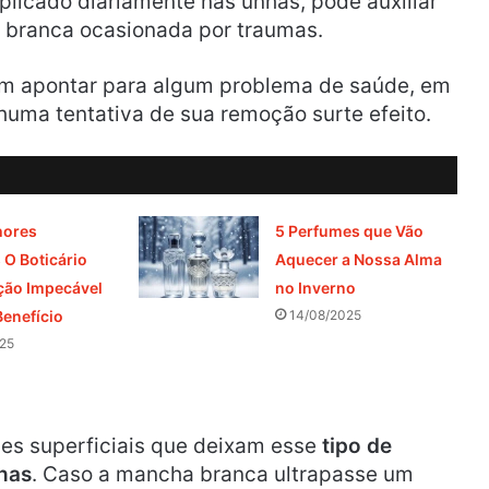
licado diariamente nas unhas, pode auxiliar
branca ocasionada por traumas.
m apontar para algum problema de saúde, em
uma tentativa de sua remoção surte efeito.
hores
5 Perfumes que Vão
O Boticário
Aquecer a Nossa Alma
ção Impecável
no Inverno
enefício
14/08/2025
25
es superficiais que deixam esse
tipo de
has
. Caso a mancha branca ultrapasse um