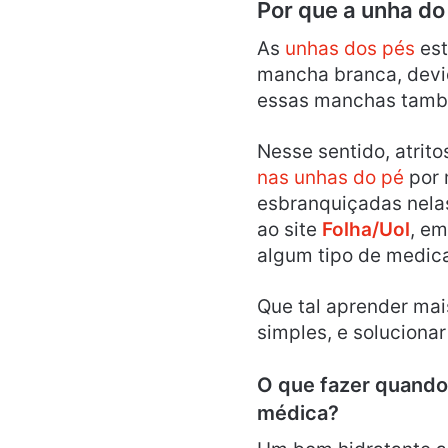
Por que a unha d
As
unhas dos pés
est
mancha branca, devid
essas manchas tamb
Nesse sentido, atrit
nas unhas do pé
por 
esbranquiçadas nela
ao site
Folha/Uol
, em
algum tipo de medic
Que tal aprender mai
simples, e soluciona
O que fazer quando
médica?