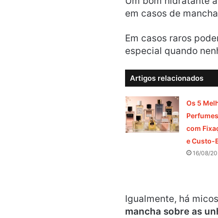
Um bom hidratante ap
em casos de mancha 
Em casos raros pode
especial quando nenh
Artigos relacionados
Os 5 Mel
Perfumes 
com Fixa
e Custo-B
16/08/20
Igualmente, há micos
mancha sobre as un