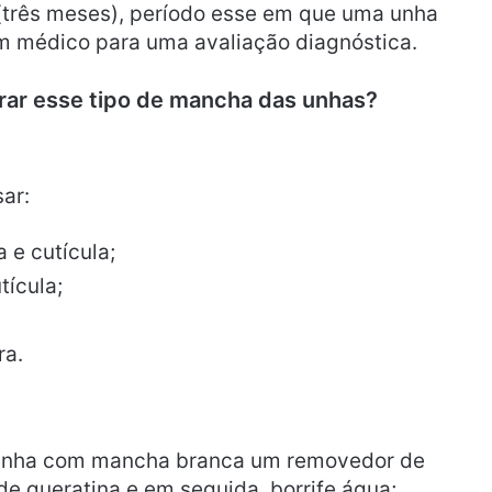
 (três meses), período esse em que uma unha
m médico para uma avaliação diagnóstica.
irar esse tipo de mancha das unhas?
ar:
 e cutícula;
ícula;
ra.
 unha com mancha branca um removedor de
de queratina e em seguida, borrife água;