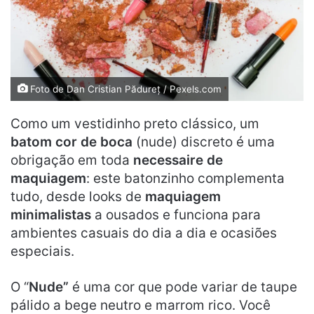
Foto de Dan Cristian Pădureț / Pexels.com
Como um vestidinho preto clássico, um
batom cor de boca
(nude) discreto é uma
obrigação em toda
necessaire de
maquiagem
: este batonzinho complementa
tudo, desde looks de
maquiagem
minimalistas
a ousados ​​e funciona para
ambientes casuais do dia a dia e ocasiões
especiais.
O “
Nude”
é uma cor que pode variar de taupe
pálido a bege neutro e marrom rico. Você