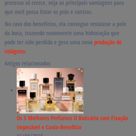
processo só cresce, veja as
principais vantagens
para
que você possa listar os prós e contras.
No caso dos benefícios, ela consegue restaurar a pele
da boca, trazendo novamente uma hidratação que
pode ter sido perdida e gera uma nova
produção de
colágeno
.
Artigos relacionados
Os 5 Melhores Perfumes O Boticário com Fixação
Impecável e Custo-Benefício