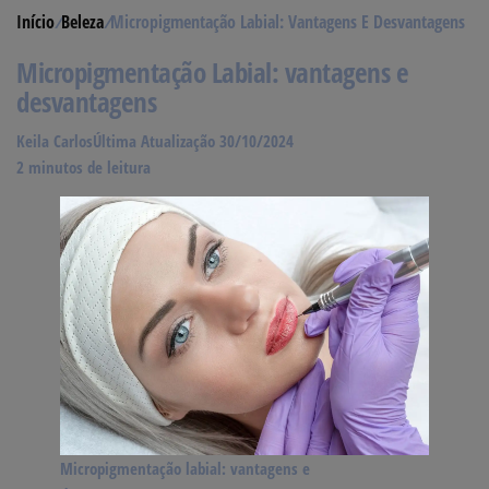
Início
/
Beleza
/
Micropigmentação Labial: Vantagens E Desvantagens
Micropigmentação Labial: vantagens e
desvantagens
Keila Carlos
Última Atualização 30/10/2024
2 minutos de leitura
Micropigmentação labial: vantagens e