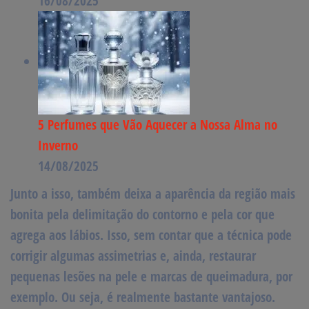
16/08/2025
5 Perfumes que Vão Aquecer a Nossa Alma no
Inverno
14/08/2025
Junto a isso, também deixa a aparência da região mais
bonita pela delimitação do contorno e pela cor que
agrega aos lábios. Isso, sem contar que a técnica pode
corrigir algumas assimetrias e, ainda, restaurar
pequenas lesões na pele e marcas de queimadura, por
exemplo. Ou seja, é realmente bastante vantajoso.