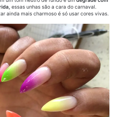
om um tom neutro de fundo e um
degradê com
rida,
essas unhas são a cara do carnaval.
xar ainda mais charmoso é só usar cores vivas.