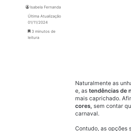
Isabela Fernanda
Última Atualização
01/11/2024
3 minutos de
leitura
Naturalmente as un
e, as
tendências de n
mais caprichado. Afi
cores,
sem contar que
carnaval.
Contudo, as opções sã