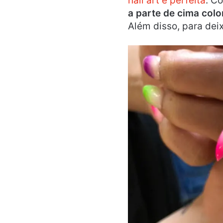
nail art é perfeita
. C
a parte de cima colo
Além disso, para dei