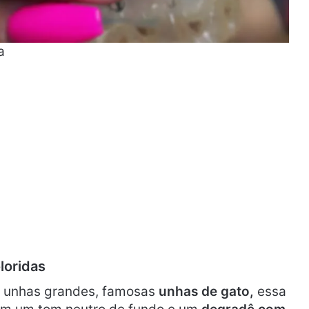
a
loridas
 unhas grandes, famosas
unhas de gato,
essa