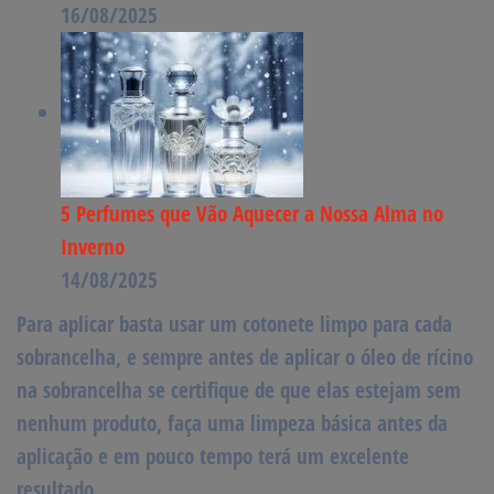
16/08/2025
5 Perfumes que Vão Aquecer a Nossa Alma no
Inverno
14/08/2025
Para aplicar basta usar um cotonete limpo para cada
sobrancelha, e sempre antes de aplicar o
óleo de rícino
na sobrancelha
se certifique de que elas estejam sem
nenhum produto, faça uma
limpeza básica antes da
aplicação
e em pouco tempo terá um excelente
resultado.