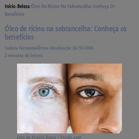
Início
/
Beleza
/
Óleo De Rícino Na Sobrancelha: Conheça Os
Benefícios
Óleo de rícino na sobrancelha: Conheça os
benefícios
Isabela Fernanda
Última Atualização 30/10/2024
2 minutos de leitura
Foto de Angela Roma / Pexels.com