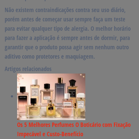
Não existem contraindicações contra seu uso diário,
porém antes de começar usar sempre faça um teste
para evitar qualquer tipo de alergia. O melhor horário
para fazer a
aplicação é sempre antes de dormir,
para
garantir que o produto possa agir sem nenhum outro
aditivo como protetores e maquiagem.
Artigos relacionados
Os 5 Melhores Perfumes O Boticário com Fixação
Impecável e Custo-Benefício