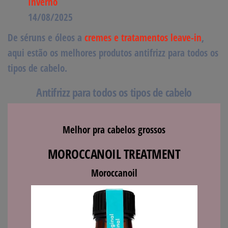
Inverno
14/08/2025
De
séruns e óleos a
cremes e tratamentos leave-in
,
aqui estão
os melhores produtos antifrizz
para todos os
tipos de cabelo.
Antifrizz para todos os tipos de cabelo
Melhor pra cabelos grossos
MOROCCANOIL TREATMENT
Moroccanoil