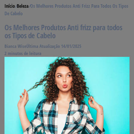
Início
/
Beleza
/
Os Melhores Produtos Anti Frizz Para Todos Os Tipos
De Cabelo
Os Melhores Produtos Anti frizz para todos
os Tipos de Cabelo
Bianca Wise
Última Atualização 14/01/2025
2 minutos de leitura