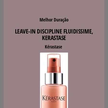
Melhor Duração
LEAVE-IN DISCIPLINE FLUIDISSIME,
KERASTASE
Kérastase