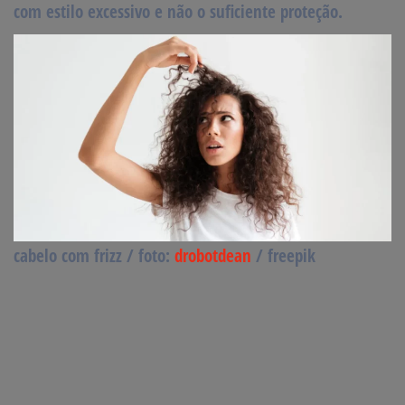
com estilo excessivo e não o suficiente proteção.
cabelo com frizz / foto:
drobotdean
/ freepik