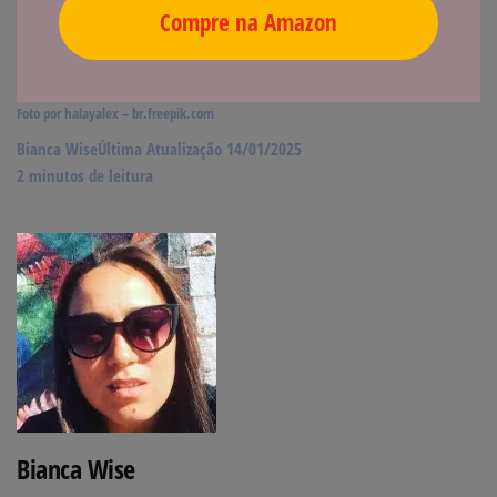
Compre na Amazon
Foto por halayalex – br.freepik.com
Bianca Wise
Última Atualização 14/01/2025
2 minutos de leitura
Bianca Wise