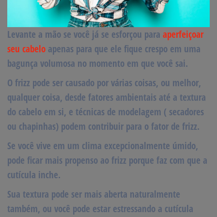
Levante a mão se você já se esforçou para
aperfeiçoar
seu cabelo
apenas para que ele fique crespo em uma
bagunça volumosa no momento em que você sai.
O frizz pode ser causado por várias coisas, ou melhor,
qualquer coisa, desde fatores ambientais até a textura
do cabelo em si, e técnicas de modelagem ( secadores
ou chapinhas) podem contribuir para o fator de frizz.
Se você vive em um clima excepcionalmente úmido,
pode ficar mais propenso ao frizz porque faz com que a
cutícula inche.
Sua textura pode ser mais aberta naturalmente
também, ou você pode estar estressando a cutícula