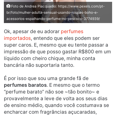
Foto de Andrea Piacquadio: https://www.pexels.com/pt-
br/foto/mulher-adulta-sensual-usando-roupas-boho-e-
acessorios-espalhando-perfume-no-pescoco-3774939/
Ok, apesar de eu adorar
perfumes
importados
, entendo que eles podem ser
super caros. E, mesmo que eu tente passar a
impressão de que posso gastar R$800 em um
líquido com cheiro chique, minha conta
bancária não suportaria tanto.
É por isso que sou uma grande fã de
perfumes baratos
. E mesmo que o termo
“perfume barato” não soe ~tão bonito~ e
provavelmente a leve de volta aos seus dias
de ensino médio, quando você costumava se
encharcar com fragrâncias açucaradas,