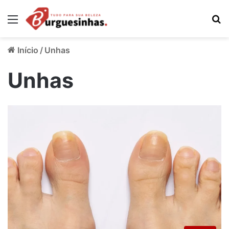
Menu
P
Início
/
Unhas
Unhas