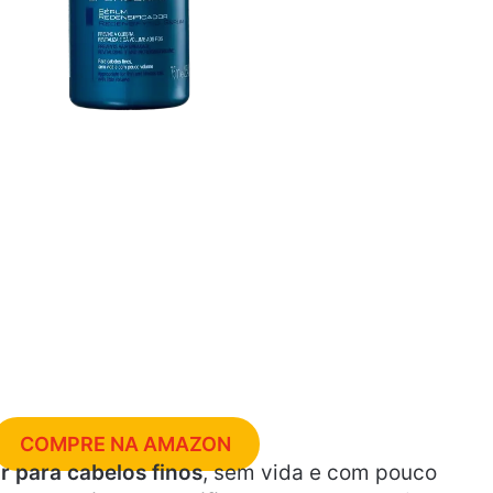
COMPRE NA AMAZON
r para cabelos finos
, sem vida e com pouco