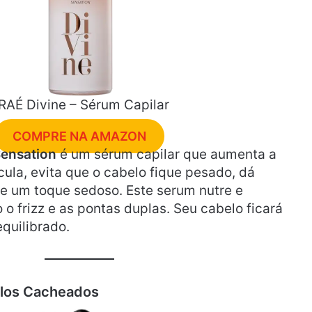
RAÉ Divine – Sérum Capilar
COMPRE NA AMAZON
Sensation
é um sérum capilar que aumenta a
cula, evita que o cabelo fique pesado, dá
nte um toque sedoso. Este serum nutre e
 frizz e as pontas duplas. Seu cabelo ficará
quilibrado.
elos Cacheados