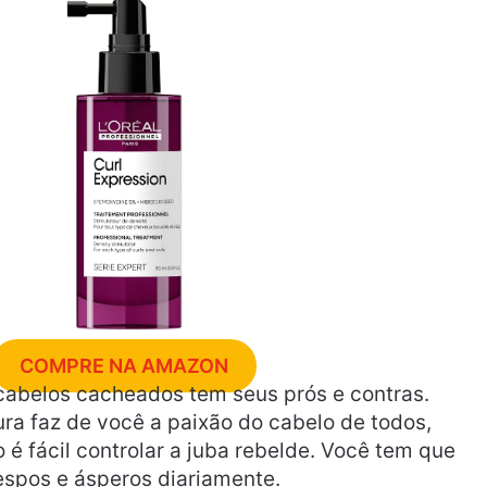
COMPRE NA AMAZON
abelos cacheados tem seus prós e contras.
ura faz de você a paixão do cabelo de todos,
 é fácil controlar a juba rebelde. Você tem que
espos e ásperos diariamente.