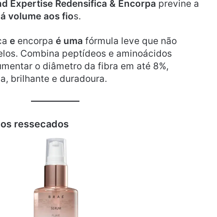
 Expertise Redensifica & Encorpa
previne a
dá volume aos fio
s.
ica
e
encorpa
é uma
fórmula leve que não
elos. Combina peptídeos e aminoácidos
umentar o diâmetro da fibra em até 8%,
a, brilhante e duradoura.
los ressecados